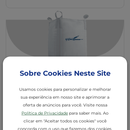
Sobre Cookies Neste Site
Farinhas
Bella Massa
Farinha de Trigo Bella Massa Big
Usamos cookies para personalizar e melhorar
Bag
sua experiência em nosso site e aprimorar a
oferta de anúncios para você. Visite nossa
+ DETALHES
Política de Privacidade
para saber mais. Ao
clicar em "Aceitar todos os cookies" você
concorda com o uso que fazemos dos cookies.