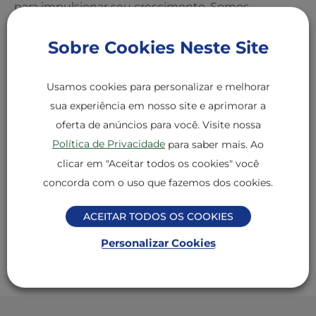
para impulsionar seu crescimento. Somos
especialistas em alimentos que despertam o
Sobre Cookies Neste Site
potencial de quem transforma ingredientes em
experiências gastronômicas únicas.
Usamos cookies para personalizar e melhorar
Nossa promessa é crescer juntos, oferecendo
sua experiência em nosso site e aprimorar a
ingredientes confiáveis de alta qualidade, soluções
oferta de anúncios para você. Visite nossa
personalizadas com acompanhamento técnico e
Política de Privacidade
para saber mais. Ao
consultivo, logística nacional e relacionamentos
clicar em "Aceitar todos os cookies" você
duradouros baseados em confiança e resultados.
concorda com o uso que fazemos dos cookies.
M. Dias Branco Profissional: Soluções para suas
ACEITAR TODOS OS COOKIES
receitas.
Personalizar Cookies