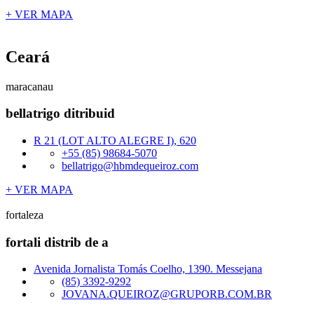
+ VER MAPA
Ceará
maracanau
bellatrigo ditribuid
R 21 (LOT ALTO ALEGRE I), 620
+55 (85) 98684-5070
bellatrigo@hbmdequeiroz.com
+ VER MAPA
fortaleza
fortali distrib de a
Avenida Jornalista Tomás Coelho, 1390. Messejana
(85) 3392-9292
JOVANA.QUEIROZ@GRUPORB.COM.BR