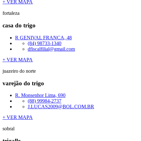
+ VER MAPA
fortaleza
casa do trigo
R GENIVAL FRANCA, 48
(84) 98733-1340
dfiscalfilial@gmail.com
+ VER MAPA
juazeiro do norte
varejão do trigo
R. Monsenhor Lima, 690
(88) 99984-2737
J.LUCAS2009@BOL.COM.BR
+ VER MAPA
sobral
trigalle