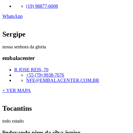
(19) 98877-6008
WhatsApp
Sergipe
nossa senhora da gloria
embalacenter
R JOSE REIS, 70
+55 (79) 9938-7676
NFE@EMBALACENTER.COM.BR
+ VER MAPA
Tocantins
todo estado
lindovando pires da silva junior