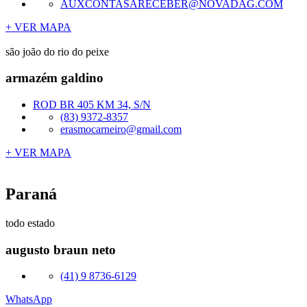
AUXCONTASARECEBER@NOVADAG.COM
+ VER MAPA
são joão do rio do peixe
armazém galdino
ROD BR 405 KM 34, S/N
(83) 9372-8357
erasmocarneiro@gmail.com
+ VER MAPA
Paraná
todo estado
augusto braun neto
(41) 9 8736-6129
WhatsApp