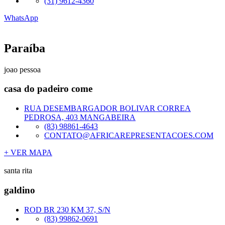
(31) 9612-4360
WhatsApp
Paraíba
joao pessoa
casa do padeiro come
RUA DESEMBARGADOR BOLIVAR CORREA
PEDROSA, 403 MANGABEIRA
(83) 98861-4643
CONTATO@AFRICAREPRESENTACOES.COM
+ VER MAPA
santa rita
galdino
ROD BR 230 KM 37, S/N
(83) 99862-0691