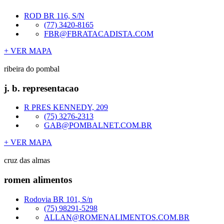
ROD BR 116, S/N
(77) 3420-8165
FBR@FBRATACADISTA.COM
+ VER MAPA
ribeira do pombal
j. b. representacao
R PRES KENNEDY, 209
(75) 3276-2313
GAB@POMBALNET.COM.BR
+ VER MAPA
cruz das almas
romen alimentos
Rodovia BR 101, S/n
(75) 98291-5298
ALLAN@ROMENALIMENTOS.COM.BR