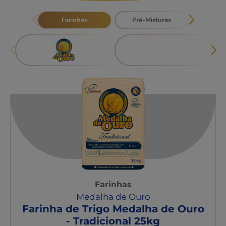
Farinhas
Pré-Misturas
Marg
Farinhas
Medalha de Ouro
Farinha de Trigo Medalha de Ouro
- Tradicional 25kg