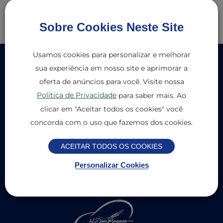
Sobre Cookies Neste Site
Usamos cookies para personalizar e melhorar
Newsletter
sua experiência em nosso site e aprimorar a
oferta de anúncios para você. Visite nossa
Digite aqui o seu nome
Política de Privacidade
para saber mais. Ao
clicar em "Aceitar todos os cookies" você
Digite aqui o seu e-mail
concorda com o uso que fazemos dos cookies.
Cadastrar
ACEITAR TODOS OS COOKIES
Ao assinar, você concorda em receber e-mails da M.Dias
Branco Profissional e aceita os nossos Termos de Uso e a
Personalizar Cookies
nossa Política de Privacidade.