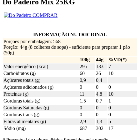
Do Padeiro Mix 25KG
COMPRAR
INFORMAÇÃO NUTRICIONAL
Porções por embalagem: 568
Porção: 44g (8 colheres de sopa) - suficiente para preparar 1 pão
(50g)
100g
44g
%VD(*)
Valor energético (kcal)
295
133
7
Carboidratos (g)
60
26
10
Açúcares totais (g)
0,9
0,4
Açúcares adicionados (g)
0
0
0
Proteínas (g)
11
4,8
10
Gorduras totais (g)
1,5
0,7
1
Gorduras Saturadas (g)
0
0
0
Gorduras trans (g)
0
0
0
Fibras alimentares (g)
2,9
1,3
5
Sódio (mg)
687
302
17
* Percentual de valores diários fornecidos pela porção.