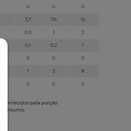
0
0
0
3,7
7,6
15
0,5
1
2
0,1
0,2
1
0
0
0
1
2
8
0
0
0
os fornecidos pela porção.
 o consumo.