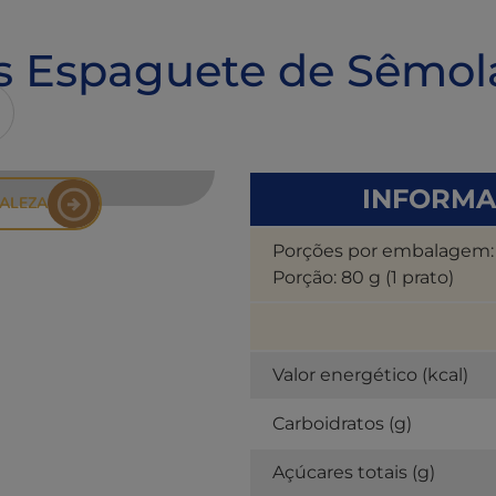
ss Espaguete de Sêmol
INFORMA
TALEZA
Porções por embalagem:
Porção: 80 g (1 prato)
Valor energético (kcal)
Carboidratos (g)
Açúcares totais (g)