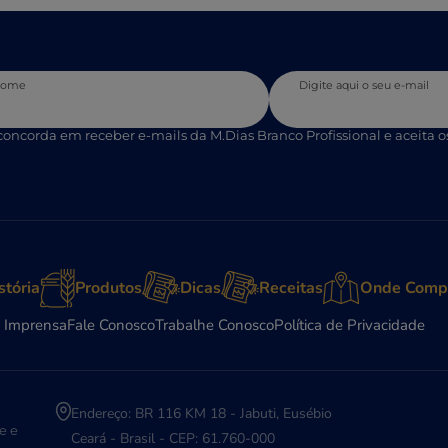
 nome
Digite aqui o seu e-mail
 concorda em receber e-mails da M.Dias Branco Profissional e aceita o
stória
Produtos
Dicas
Receitas
Onde Comp
 Imprensa
Fale Conosco
Trabalhe Conosco
Política de Privacidade
Endereço: BR 116 KM 18 - Jabuti, Eusébio
e e
Ceará - Brasil - CEP: 61.760-000