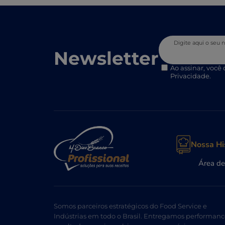
Digite aqui o seu
Newsletter
Ao assinar, você
Privacidade.
Nossa Hi
Área de
Somos parceiros estratégicos do Food Service e
Indústrias em todo o Brasil. Entregamos performanc