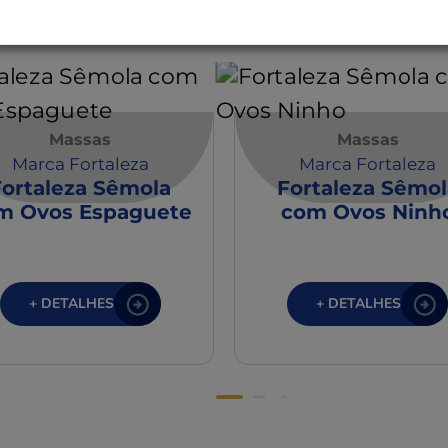
ssas
Massas
Massas
Marca Fortaleza
Marca Fortaleza
Fortaleza Sêmola
Fortaleza Sêmol
m Ovos Espaguete
com Ovos Ninh
+ DETALHES
+ DETALHES