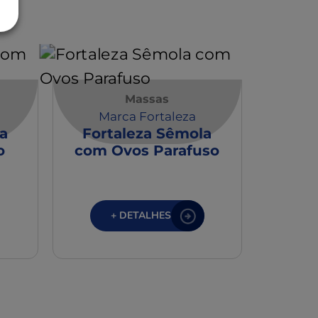
Massas
Ma
Marca Fortaleza
For
a
Fortaleza Sêmola
o
com Ovos Parafuso
+ DETALHES