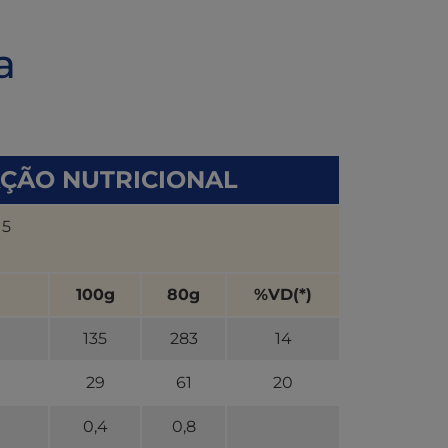
a
ÇÃO NUTRICIONAL
 5
100g
80g
%VD(*)
135
283
14
29
61
20
0,4
0,8