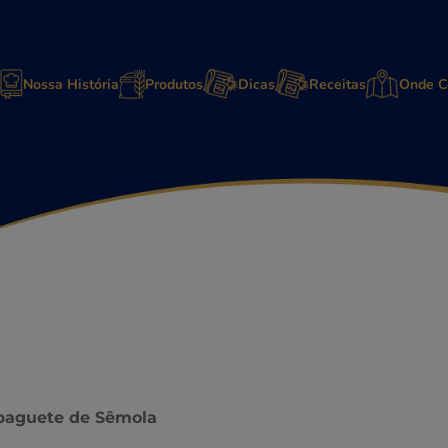
Nossa História
Produtos
Dicas
Receitas
Onde C
spaguete de Sêmola