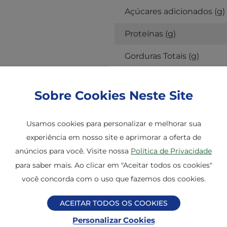
Açúcares adicionados (g)
Proteínas (g)
Gorduras Totais (g)
Gorduras Saturadas (g)
Sobre Cookies Neste Site
Gorduras Trans (g)
Fibras Alimentares (g)
Usamos cookies para personalizar e melhorar sua
experiência em nosso site e aprimorar a oferta de
Sódio (g)
anúncios para você. Visite nossa
Política de Privacidade
para saber mais. Ao clicar em "Aceitar todos os cookies"
*Percentual de valores diári
você concorda com o uso que fazemos dos cookies.
** No alimento pronto para
ACEITAR TODOS OS COOKIES
Personalizar Cookies