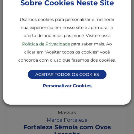
Sobre Cookies Neste Site
DERIVADOS DE TRIGO. PODE CONTER AVEIA,
CENTEIO, CEVADA,OVOS E SOJA.
Usamos cookies para personalizar e melhorar
sua experiência em nosso site e aprimorar a
Outros Produtos de Massas
oferta de anúncios para você. Visite nossa
Política de Privacidade
para saber mais. Ao
clicar em "Aceitar todos os cookies" você
concorda com o uso que fazemos dos cookies.
ACEITAR TODOS OS COOKIES
Personalizar Cookies
Massas
Marca Fortaleza
Fortaleza Sêmola com Ovos