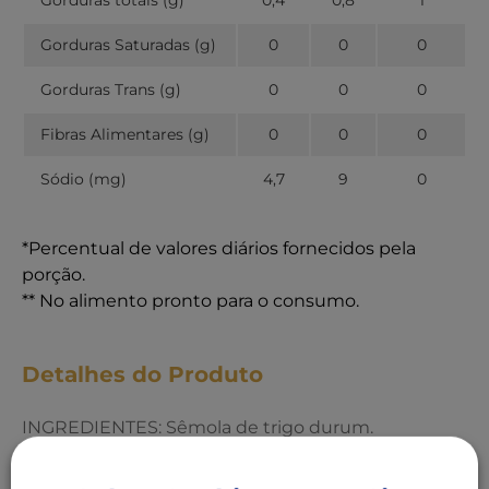
Gorduras Saturadas (g)
0
0
0
Gorduras Trans (g)
0
0
0
Fibras Alimentares (g)
0
0
0
Sódio (mg)
4,7
9
0
*Percentual de valores diários fornecidos pela
porção.
** No alimento pronto para o consumo.
Detalhes do Produto
INGREDIENTES: Sêmola de trigo durum.
CONTÉM GLÚTEN. ALÉRGICOS: CONTÉM