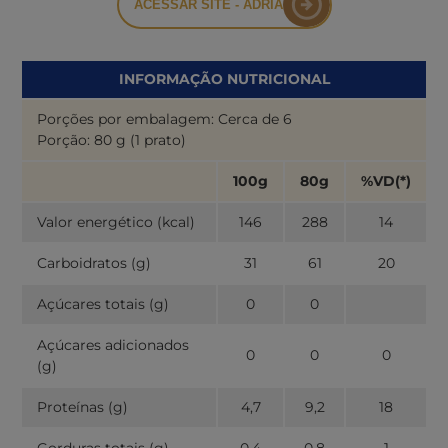
ACESSAR SITE - ADRIA
INFORMAÇÃO NUTRICIONAL
Porções por embalagem: Cerca de 6
Porção: 80 g (1 prato)
100g
80g
%VD(*)
Valor energético (kcal)
146
288
14
Carboidratos (g)
31
61
20
Açúcares totais (g)
0
0
Açúcares adicionados
0
0
0
(g)
Proteínas (g)
4,7
9,2
18
Gorduras totais (g)
0,4
0,8
1