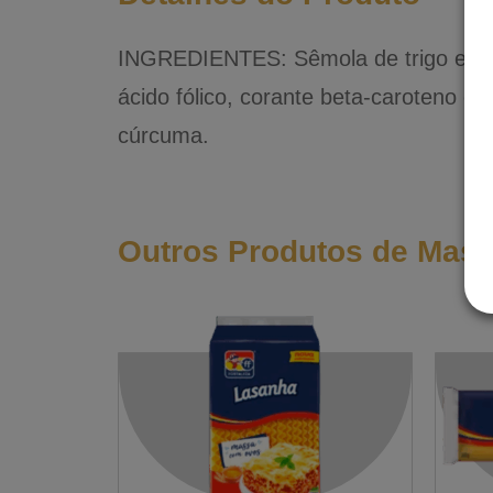
INGREDIENTES: Sêmola de trigo enri
ácido fólico, corante beta-caroteno o
cúrcuma.
Outros Produtos de Mas