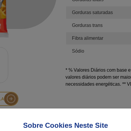
Gorduras saturadas
Gorduras trans
Fibra alimentar
Sódio
* % Valores Diários com base e
valores diários podem ser mai
necessidades energéticas. ** V
LA
Sobre Cookies Neste Site