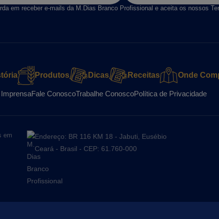
rda em receber e-mails da M.Dias Branco Profissional e aceita os nossos Te
tória
Produtos
Dicas
Receitas
Onde Comp
 Imprensa
Fale Conosco
Trabalhe Conosco
Política de Privacidade
as em
Endereço: BR 116 KM 18 - Jabuti, Eusébio
Ceará - Brasil - CEP: 61.760-000