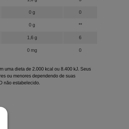
0 g
0
0 g
**
1,6 g
6
0 mg
0
m uma dieta de 2.000 kcal ou 8.400 kJ. Seus
ores ou menores dependendo de suas
D não estabelecido.