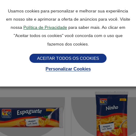
Usamos cookies para personalizar e melhorar sua experiência
quecida com ferro e
CONTÉM GLÚTEN. AL
em nosso site e aprimorar a oferta de anúncios para você. Visite
u corantes: urucum e
TRIGO. PODE CONTER
nossa
Política de Privacidade
para saber mais. Ao clicar em
"Aceitar todos os cookies" você concorda com o uso que
E SOJA.
fazemos dos cookies.
ACEITAR TODOS OS COOKIES
sas
Personalizar Cookies