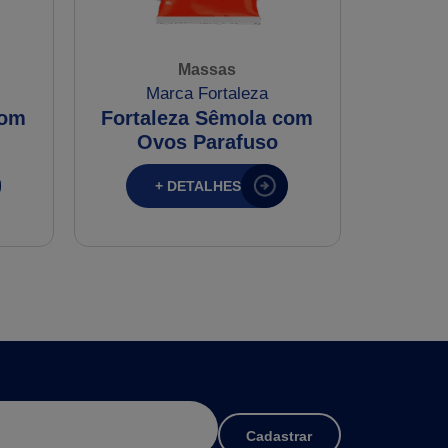
Massas
Marca Fortaleza
M
com
Fortaleza Sêmola com
Fortal
Ovos Parafuso
+ DETALHES
Cadastrar