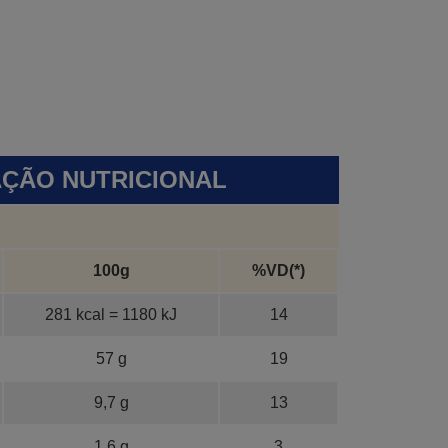
ÇÃO NUTRICIONAL
100g
%VD(*)
281 kcal = 1180 kJ
14
57 g
19
9,7 g
13
1,6 g
3