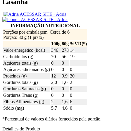
Lasanha
ACESSAR SITE - Adria
INFORMAÇÃO NUTRICIONAL
Porções por embalagem: Cerca de 6
Porção: 80 g (1 prato)
100g
80g
%VD(*)
Valor energético (kcal)
346
278
14
Carboidratos (g)
70
56
19
Açúcares totais (g)
0
0
Açúcares adicionados (g)
0
0
0
Proteínas (g)
12
9,9
20
Gorduras totais (g)
2,0
1,6
2
Gorduras Saturadas (g)
0
0
0
Gorduras Trans (g)
0
0
0
Fibras Alimentares (g)
2
1,6
6
Sódio (mg)
5,7
4,6
0
*Percentual de valores diários fornecidos pela porção.
Detalhes do Produto