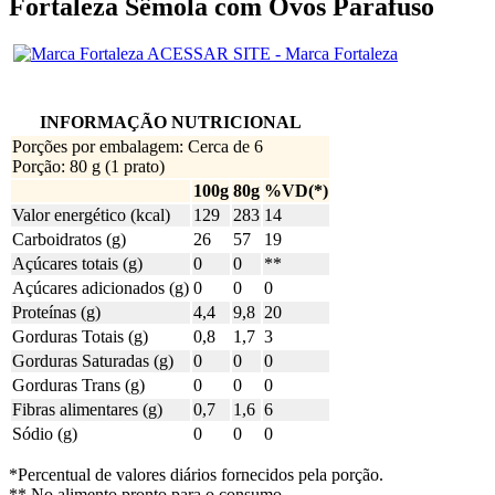
Fortaleza Sêmola com Ovos Parafuso
ACESSAR SITE - Marca Fortaleza
INFORMAÇÃO NUTRICIONAL
Porções por embalagem: Cerca de 6
Porção: 80 g (1 prato)
100g
80g
%VD(*)
Valor energético (kcal)
129
283
14
Carboidratos (g)
26
57
19
Açúcares totais (g)
0
0
**
Açúcares adicionados (g)
0
0
0
Proteínas (g)
4,4
9,8
20
Gorduras Totais (g)
0,8
1,7
3
Gorduras Saturadas (g)
0
0
0
Gorduras Trans (g)
0
0
0
Fibras alimentares (g)
0,7
1,6
6
Sódio (g)
0
0
0
*Percentual de valores diários fornecidos pela porção.
** No alimento pronto para o consumo.