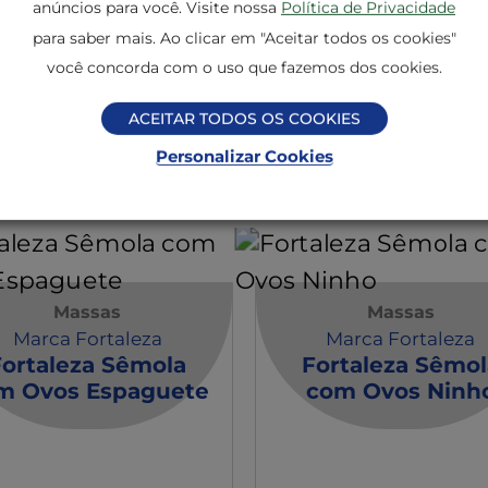
anúncios para você. Visite nossa
Política de Privacidade
turais: cúrcuma e
DERIVADOS DE TRIGO
para saber mais. Ao clicar em "Aceitar todos os cookies"
CEVADA E SOJA.
você concorda com o uso que fazemos dos cookies.
ACEITAR TODOS OS COOKIES
Personalizar Cookies
ssas
Massas
Massas
Marca Fortaleza
Marca Fortaleza
Fortaleza Sêmola
Fortaleza Sêmol
m Ovos Espaguete
com Ovos Ninh