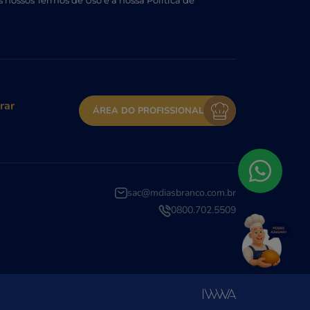
s nossos Termos de Uso e a nossa Política de
rar
ÁREA DO PROFISSIONAL
sac@mdiasbranco.com.br
Fazer login
0800.702.5509
Criar minha conta