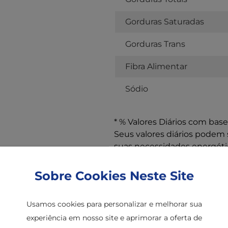
Gorduras Saturadas
Gorduras Trans
Fibra Alimentar
Sódio
* % Valores Diários com bas
Seus valores diários pode
suas necessidades energétic
Sobre Cookies Neste Site
Usamos cookies para personalizar e melhorar sua
experiência em nosso site e aprimorar a oferta de
nriquecida com ferro
CONTÉM GLÚTEN. AL