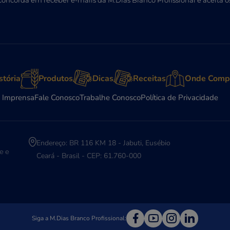
 concorda em receber e-mails da M.Dias Branco Profissional e aceita o
stória
Produtos
Dicas
Receitas
Onde Comp
 Imprensa
Fale Conosco
Trabalhe Conosco
Política de Privacidade
Endereço: BR 116 KM 18 - Jabuti, Eusébio
e e
Ceará - Brasil - CEP: 61.760-000
Siga a M.Dias Branco Profissional: