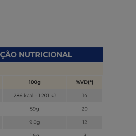
ÇÃO NUTRICIONAL
100g
%VD(*)
286 kcal = 1.201 kJ
14
59g
20
9,0g
12
1,6g
3