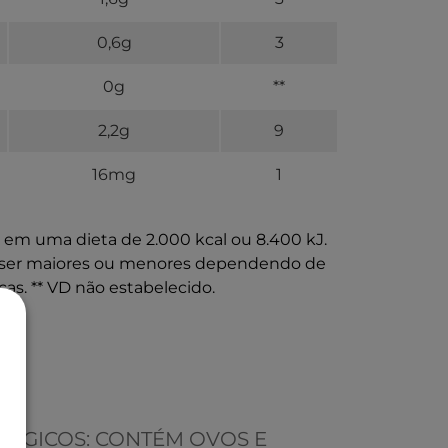
0,6g
3
0g
**
2,2g
9
16mg
1
e em uma dieta de 2.000 kcal ou 8.400 kJ.
m ser maiores ou menores dependendo de
as. ** VD não estabelecido.
ÉRGICOS: CONTÉM OVOS E