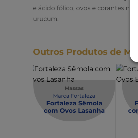
e ácido fólico, ovos e corantes na
urucum.
Outros Produtos de Ma
Massas
Marca Fortaleza
Fortaleza Sêmola
com Ovos Lasanha
co