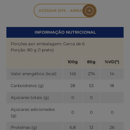
ACESSAR SITE - ADRIA
INFORMAÇÃO NUTRICIONAL
Porções por embalagem: Cerca de 6
Porção: 80 g (1 prato)
100g
80g
%VD(*)
Valor energético (kcal)
145
274
14
Carboidratos (g)
28
53
18
Açúcares totais (g)
0
0
Açúcares adicionados
0
0
0
(g)
Proteínas (g)
6,8
13
26