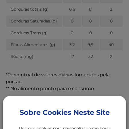
Gorduras totais (g)
0,6
1,1
2
Gorduras Saturadas (g)
0
0
0
Gorduras Trans (g)
0
0
0
Fibras Alimentares (g)
5,2
9,9
40
Sódio (mg)
17
32
2
*Percentual de valores diários fornecidos pela
porção.
** No alimento pronto para o consumo.
Detalhes do Produto
Sobre Cookies Neste Site
INGREDIENTES: sêmola de trigo durum, farelo de
Usamos cookies para personalizar e melhorar