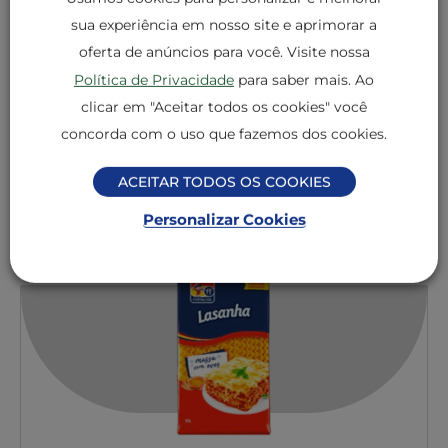
trigo, fibra de trigo, clara em pó e monocloridrato
sua experiência em nosso site e aprimorar a
de L – lisina.
oferta de anúncios para você. Visite nossa
CONTÉM GLÚTEN. ALÉRGICOS: CONTÉM
Política de Privacidade
para saber mais. Ao
DERIVADOS DE OVO E DE TRIGO. PODE CONTER
clicar em "Aceitar todos os cookies" você
AVEIA, CENTEIO, CEVADA E SOJA.
concorda com o uso que fazemos dos cookies.
ACEITAR TODOS OS COOKIES
Outros Produtos de Massas
Personalizar Cookies