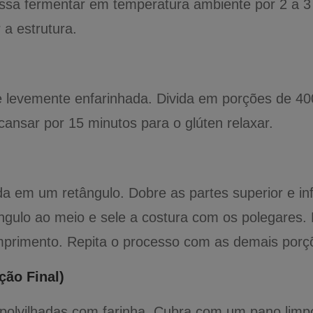
massa fermentar em temperatura ambiente por 2 a 3
a estrutura.
ie levemente enfarinhada. Divida em porções de 4
cansar por 15 minutos para o glúten relaxar.
em um retângulo. Dobre as partes superior e infe
ngulo ao meio e sele a costura com os polegares.
primento. Repita o processo com as demais porç
ão Final)
olvilhadas com farinha. Cubra com um pano limpo