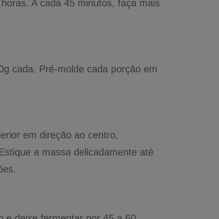
 horas. A cada 45 minutos, faça mais
00g cada. Pré-molde cada porção em
rior em direção ao centro,
 Estique a massa delicadamente até
ões.
 e deixe fermentar por 45 a 60