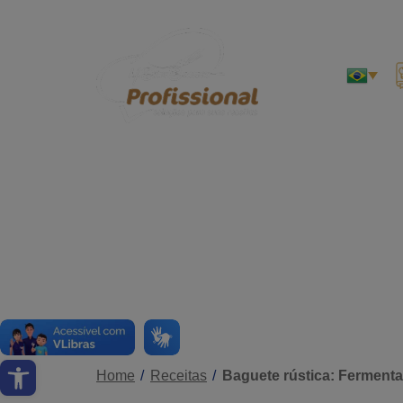
Abrir a barra de ferramentas
Home
Receitas
Baguete rústica: Fermentaç