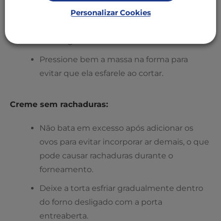
Personalizar Cookies
compactar, mas não encharcada. Se
necessário, ajuste pequenas quantidades
de margarina ou farinha.
Pressione bem a massa na forma para
evitar que ela esfarele ao cortar.
Creme sem rachaduras:
Não bata em excesso após adicionar os
ovos para evitar incorporar ar demais, o que
pode causar rachaduras durante o
forneamento.
Deixe a torta esfriar gradualmente dentro
do forno desligado com a porta
entreaberta.