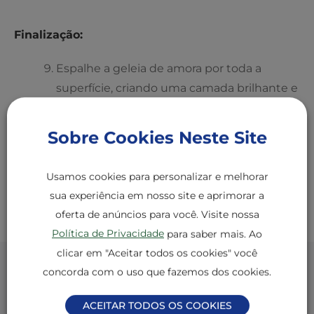
Finalização:
Espalhe a geleia de amora por toda a
superfície, criando uma camada brilhante e
uniforme.
Sobre Cookies Neste Site
Se preferir, leve à geladeira antes de servir
para firmar a geleia.
Usamos cookies para personalizar e melhorar
sua experiência em nosso site e aprimorar a
oferta de anúncios para você. Visite nossa
Dicas profissionais
Política de Privacidade
para saber mais. Ao
clicar em "Aceitar todos os cookies" você
concorda com o uso que fazemos dos cookies.
Textura perfeita da base:
ACEITAR TODOS OS COOKIES
A farofa deve estar úmida o suficiente para