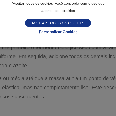
"Aceitar todos os cookies" você concorda com o uso que
fazemos dos cookies.
ACEITAR TODOS OS COOKIES
Personalizar Cookies
ure primeiro o fermento biológico seco com a far
uniforme. Em seguida, adicione todos os demais ing
ado e azeite.
a ou média até que a massa atinja um ponto de vé
 elástica, mas não completamente lisa. Este desen
ansos subsequentes.