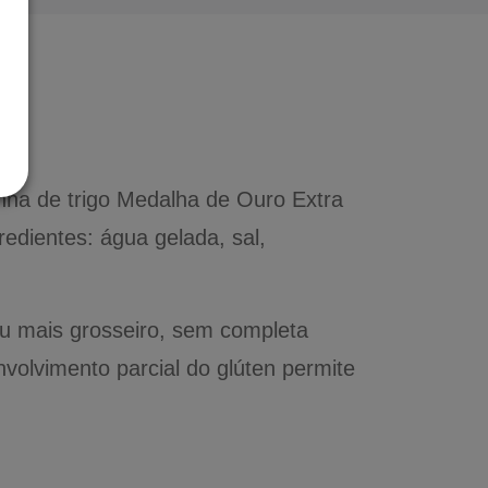
inha de trigo Medalha de Ouro Extra
redientes: água gelada, sal,
u mais grosseiro, sem completa
volvimento parcial do glúten permite