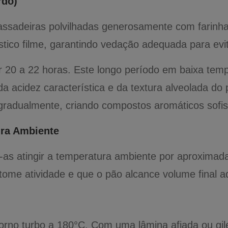
rdo)
assadeiras polvilhadas generosamente com farinha
tico filme, garantindo vedação adequada para evi
r 20 a 22 horas. Este longo período em baixa tempe
 acidez característica e da textura alveolada do p
gradualmente, criando compostos aromáticos sofis
ura Ambiente
e-as atingir a temperatura ambiente por aproximad
tome atividade e que o pão alcance volume final 
orno turbo a 180°C. Com uma lâmina afiada ou gile