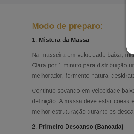
Modo de preparo:
1. Mistura da Massa
Na masseira em velocidade baixa, mist
Clara por 1 minuto para distribuição 
melhorador, fermento natural desidrat
Continue sovando em velocidade baix
definição. A massa deve estar coesa e
melhor estruturação durante os desc
2. Primeiro Descanso (Bancada)