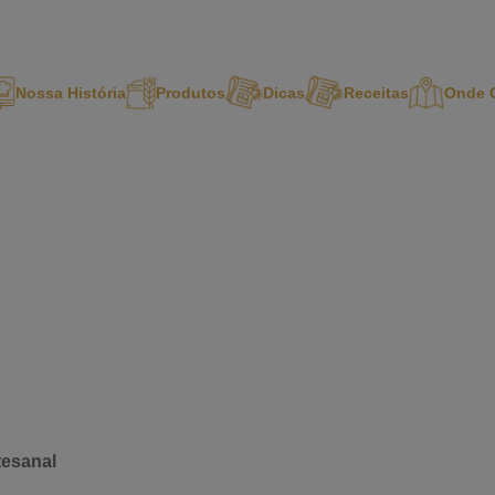
Nossa História
Produtos
Dicas
Receitas
Onde 
rtesanal